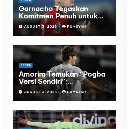
Garnacho Tegaskan
Komitmen Penuh untuk
Manchester United
AUGUST 3, 2025
RUMSYAH
EROPA
Amorim Temukan “Pogba
Versi Sendiri”:
Manchester United Bidik
AUGUST 3, 2025
RUMSYAH
Javi Guerra