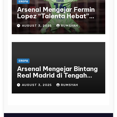
EROPA
Arsenal Mengejar Fermin
Lopez “Talenta Hebat”
Senilai £61 Juta sebagai
AUGUST 3, 2025
RUMSYAH
Alternatif Impian Eze
EROPA
Arsenal Mengejar Bintang
Real Madrid di Tengah
Tautan Rodrygo
AUGUST 3, 2025
RUMSYAH