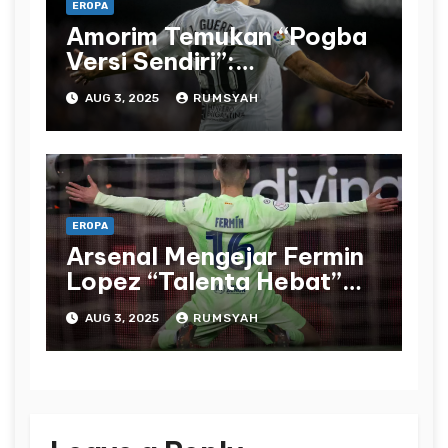
EROPA
Amorim Temukan “Pogba
Versi Sendiri”:
Manchester United Bidik
AUG 3, 2025
RUMSYAH
Javi Guerra
EROPA
Arsenal Mengejar Fermin
Lopez “Talenta Hebat”
Senilai £61 Juta sebagai
AUG 3, 2025
RUMSYAH
Alternatif Impian Eze