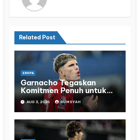
Related Post
EROPA
Garnacho Tegaskan
Komitmen Penuh untuk
Manchester United
AUG 3, 2025
RUMSYAH