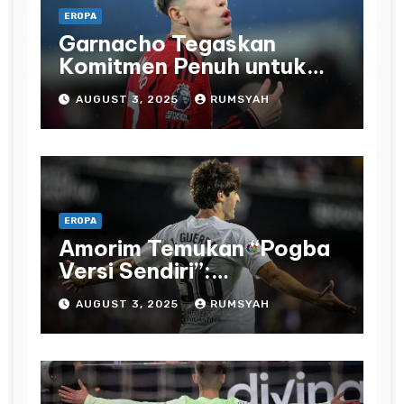
EROPA
Garnacho Tegaskan
Komitmen Penuh untuk
Manchester United
AUGUST 3, 2025
RUMSYAH
EROPA
Amorim Temukan “Pogba
Versi Sendiri”:
Manchester United Bidik
AUGUST 3, 2025
RUMSYAH
Javi Guerra