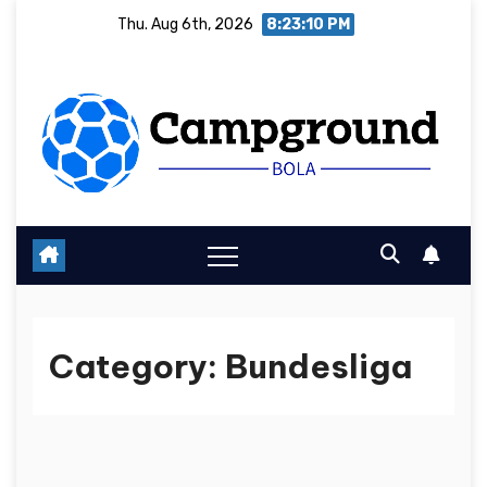
Skip
Thu. Aug 6th, 2026
8:23:12 PM
to
content
Category:
Bundesliga