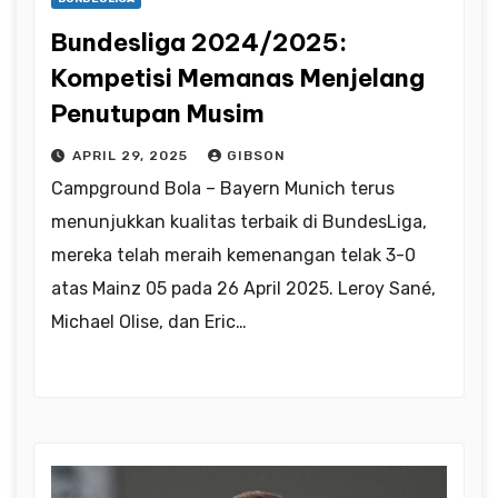
Bundesliga 2024/2025:
Kompetisi Memanas Menjelang
Penutupan Musim
APRIL 29, 2025
GIBSON
Campground Bola – Bayern Munich terus
menunjukkan kualitas terbaik di BundesLiga,
mereka telah meraih kemenangan telak 3-0
atas Mainz 05 pada 26 April 2025. Leroy Sané,
Michael Olise, dan Eric…