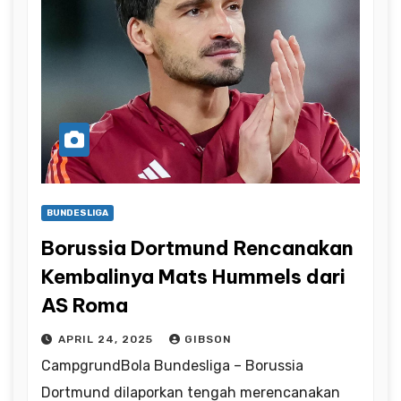
BUNDESLIGA
Borussia Dortmund Rencanakan
Kembalinya Mats Hummels dari
AS Roma
APRIL 24, 2025
GIBSON
CampgrundBola Bundesliga – Borussia
Dortmund dilaporkan tengah merencanakan