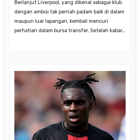
Berlanjut Liverpool, yang dikenal sebagai klub
dengan ambisi tak pernah padam baik di dalam
maupun luar lapangan, kembali mencuri
perhatian dalam bursa transfer. Setelah kabar…