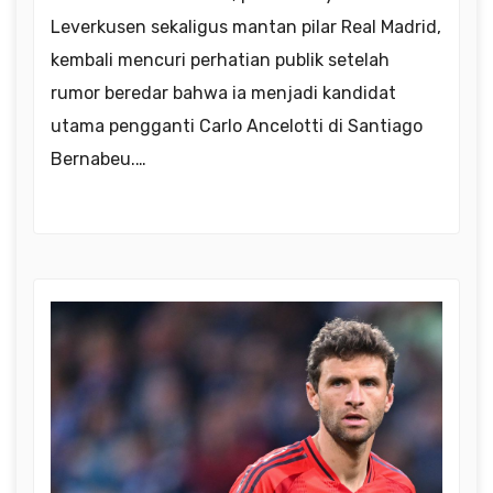
Leverkusen sekaligus mantan pilar Real Madrid,
kembali mencuri perhatian publik setelah
rumor beredar bahwa ia menjadi kandidat
utama pengganti Carlo Ancelotti di Santiago
Bernabeu.…