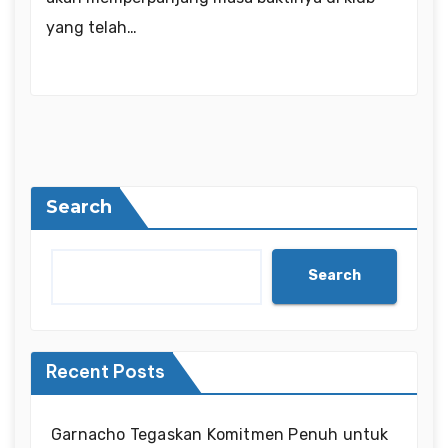
yang telah…
Search
Search
Recent Posts
Garnacho Tegaskan Komitmen Penuh untuk