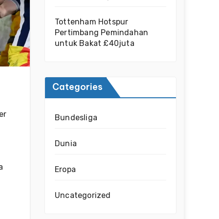
Tottenham Hotspur
Pertimbang Pemindahan
untuk Bakat £40juta
Categories
er
Bundesliga
Dunia
a
Eropa
Uncategorized
n