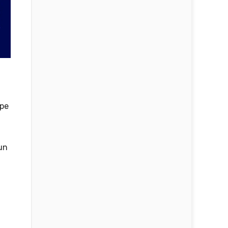
ipe
un