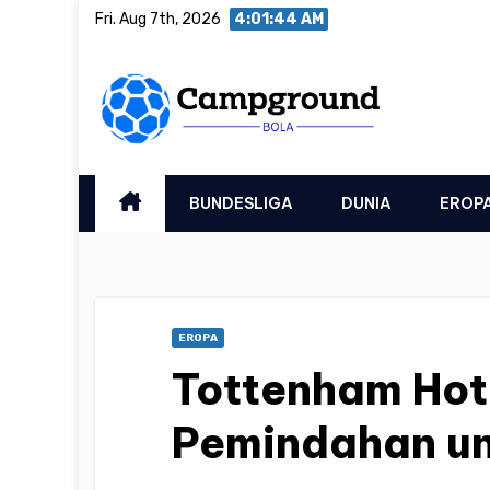
Skip
Fri. Aug 7th, 2026
4:01:45 AM
to
content
BUNDESLIGA
DUNIA
EROP
EROPA
Tottenham Hot
Pemindahan un