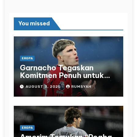
You missed
EROPA
Garnacho Tegaskan
Komitmen Penuh untuk
Manchester United
AUGUST 3, 2025
RUMSYAH
EROPA
Amorim Temukan “Pogba