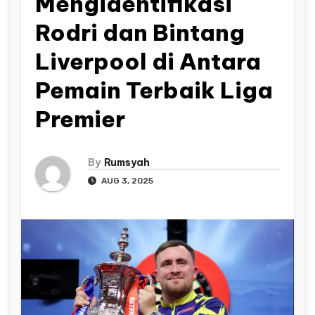
Mengidentifikasi
Rodri dan Bintang
Liverpool di Antara
Pemain Terbaik Liga
Premier
By
Rumsyah
AUG 3, 2025