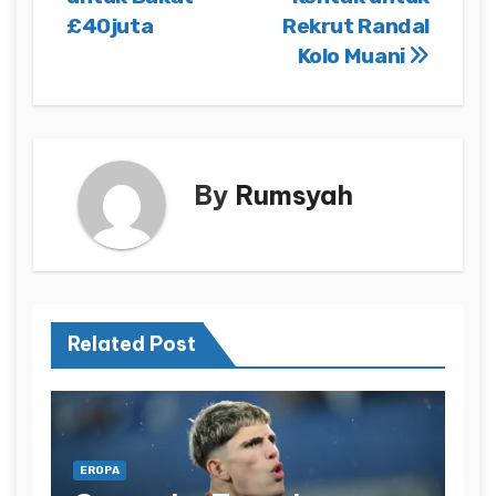
£40juta
Rekrut Randal
Kolo Muani
By
Rumsyah
Related Post
EROPA