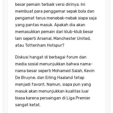
besar pemain terbaik versi dirinya. Ini
membuat para penggemar sepak bola dan
pengamat terus menebak-nebak siapa saja
yang pantas masuk. Apakah dia akan
memasukkan pemain dari klub-klub besar
lain seperti Arsenal, Manchester United,
atau Tottenham Hotspur?
Diskusi hangat di berbagai forum dan
media sosial menunjukkan bahwa nama-
nama besar seperti Mohamed Salah, Kevin
De Bruyne, dan Erling Haaland tetap
menjadi favorit. Namun, siapa pun yang
masuk akan menunjukkan kualitas luar
biasa karena persaingan di Liga Premier
sangat ketat.