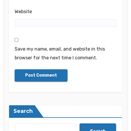
Website
Save my name, email, and website in this
browser for the next time I comment.
Search