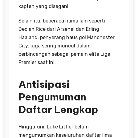
kapten yang disegani.
Selain itu, beberapa nama lain seperti
Declan Rice dari Arsenal dan Erling
Haaland, penyerang haus gol Manchester
City, juga sering muncul dalam
perbincangan sebagai pemain elite Liga
Premier saat ini.
Antisipasi
Pengumuman
Daftar Lengkap
Hingga kini, Luke Littler belum
mengumumkan keseluruhan daftar lima