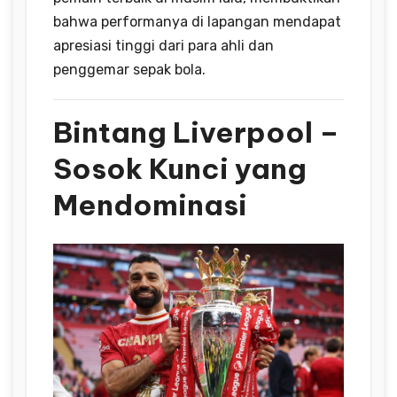
bahwa performanya di lapangan mendapat
apresiasi tinggi dari para ahli dan
penggemar sepak bola.
Bintang Liverpool –
Sosok Kunci yang
Mendominasi