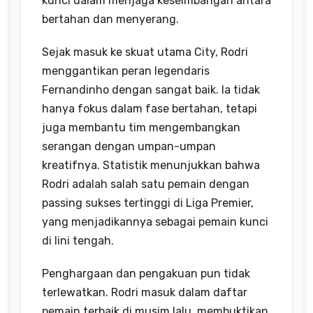
kunci dalam menjaga keseimbangan antara
bertahan dan menyerang.
Sejak masuk ke skuat utama City, Rodri
menggantikan peran legendaris
Fernandinho dengan sangat baik. Ia tidak
hanya fokus dalam fase bertahan, tetapi
juga membantu tim mengembangkan
serangan dengan umpan-umpan
kreatifnya. Statistik menunjukkan bahwa
Rodri adalah salah satu pemain dengan
passing sukses tertinggi di Liga Premier,
yang menjadikannya sebagai pemain kunci
di lini tengah.
Penghargaan dan pengakuan pun tidak
terlewatkan. Rodri masuk dalam daftar
pemain terbaik di musim lalu, membuktikan