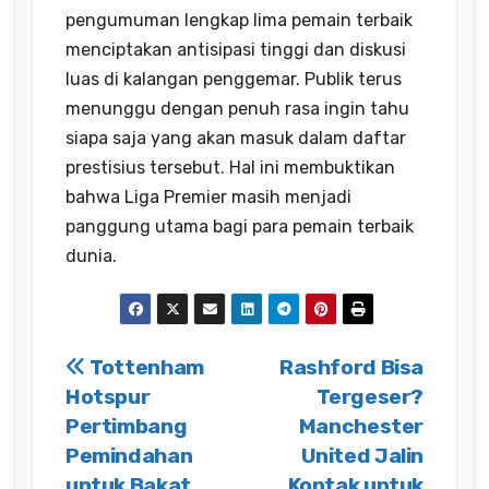
pengumuman lengkap lima pemain terbaik
menciptakan antisipasi tinggi dan diskusi
luas di kalangan penggemar. Publik terus
menunggu dengan penuh rasa ingin tahu
siapa saja yang akan masuk dalam daftar
prestisius tersebut. Hal ini membuktikan
bahwa Liga Premier masih menjadi
panggung utama bagi para pemain terbaik
dunia.
Post
Tottenham
Rashford Bisa
Hotspur
Tergeser?
navigation
Pertimbang
Manchester
Pemindahan
United Jalin
untuk Bakat
Kontak untuk