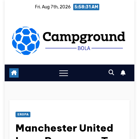
Skip
Fri. Aug 7th, 2026
5:58:32 AM
to
content
EROPA
Manchester United