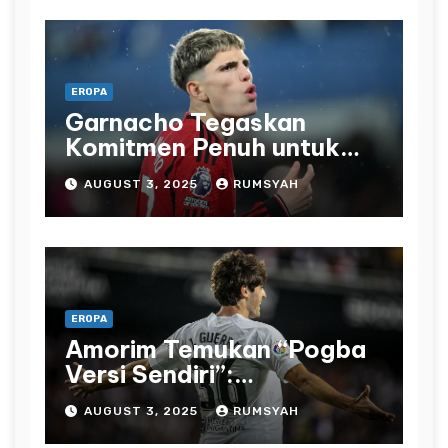
EROPA
Garnacho Tegaskan
Komitmen Penuh untuk
Manchester United
AUGUST 3, 2025
RUMSYAH
EROPA
Amorim Temukan “Pogba
Versi Sendiri”:
Manchester United Bidik
AUGUST 3, 2025
RUMSYAH
Javi Guerra