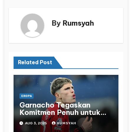
By
Rumsyah
Related Post
EROPA
Garnacho Tegaskan
Komitmen Penuh untuk
Manchester United
AUG 3, 2025
RUMSYAH