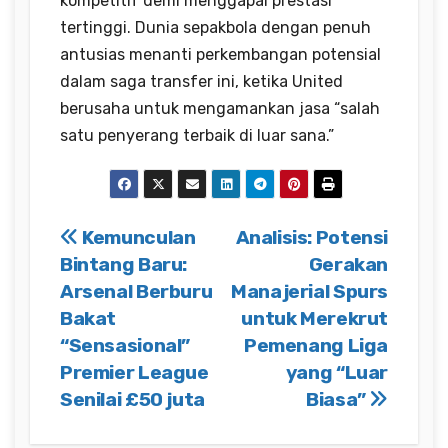
kompetitif demi menggapai prestasi
tertinggi. Dunia sepakbola dengan penuh
antusias menanti perkembangan potensial
dalam saga transfer ini, ketika United
berusaha untuk mengamankan jasa “salah
satu penyerang terbaik di luar sana.”
Post
Kemunculan
Analisis: Potensi
Bintang Baru:
Gerakan
navigation
Arsenal Berburu
Manajerial Spurs
Bakat
untuk Merekrut
“Sensasional”
Pemenang Liga
Premier League
yang “Luar
Senilai £50 juta
Biasa”