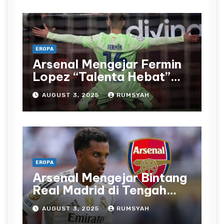
EROPA
Arsenal Mengejar Fermin
Lopez “Talenta Hebat”
Senilai £61 Juta sebagai
AUGUST 3, 2025
RUMSYAH
Alternatif Impian Eze
EROPA
Arsenal Mengejar Bintang
Real Madrid di Tengah
Tautan Rodrygo
AUGUST 3, 2025
RUMSYAH