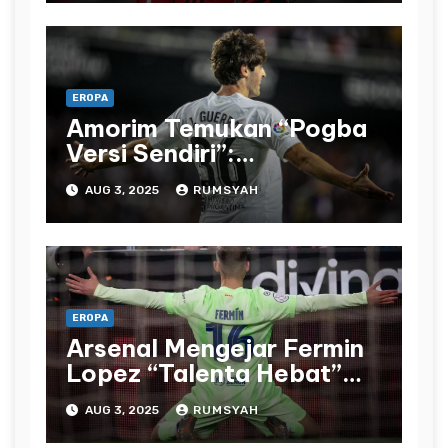
EROPA
Amorim Temukan “Pogba
Versi Sendiri”:
Manchester United Bidik
AUG 3, 2025
RUMSYAH
Javi Guerra
EROPA
Arsenal Mengejar Fermin
Lopez “Talenta Hebat”
Senilai £61 Juta sebagai
AUG 3, 2025
RUMSYAH
Alternatif Impian Eze